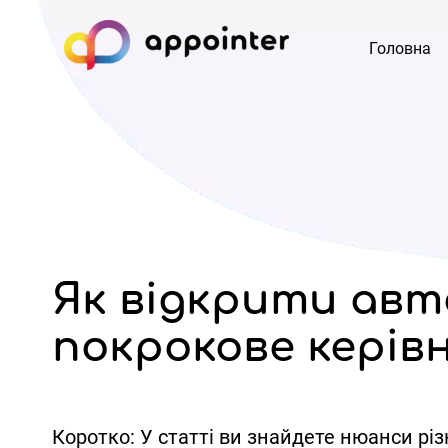
Головна
Як відкрити авт
покрокове керів
Коротко:
У статті ви знайдете нюанси різ