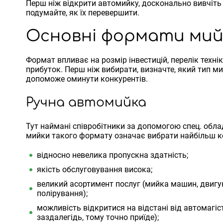
Перш ніж відкрити автомийку, досконально вивчіть с
подумайте, як їх перевершити.
Основні формати ми
Формат впливає на розмір інвестицій, перелік техніки
прибуток. Перш ніж вибирати, визначте, який тип ми
допоможе оминути конкурентів.
Ручна автомийка
Тут наймані співробітники за допомогою спец. обл
мийки такого формату означає вибрати найбільш ко
відносно невелика пропускна здатність;
якість обслуговування висока;
великий асортимент послуг (мийка машин, двигун
полірування);
можливість відкритися на відстані від автомагіст
заздалегідь, тому точно приїде);