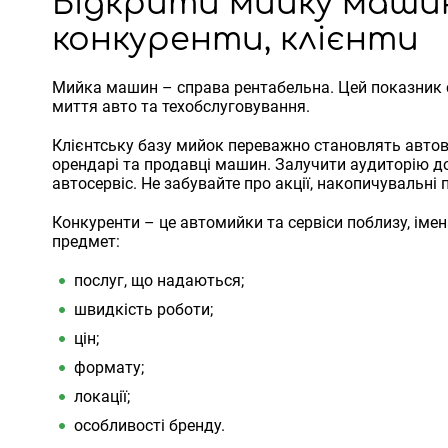
Відкрити мийку машин 
конкуренти, клієнти
Мийка машин – справа рентабельна. Цей показник ся
миття авто та техобслуговування.
Клієнтську базу мийок переважно становлять автовл
орендарі та продавці машин. Залучити аудиторію д
автосервіс. Не забувайте про акції, накопичувальні 
Конкуренти – це автомийки та сервіси поблизу, іме
предмет:
послуг, що надаються;
швидкість роботи;
цін;
формату;
локації;
особливості бренду.