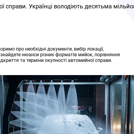
ної справи. Українці володіють десятьма міль
римо про необхідні документи, вибір локації,
и знайдете нюанси різних форматів мийок, порівняння
ідкриття та терміни окупності автомийної справи.