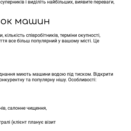
уперників і виділіть найбільших, виявите переваги,
йок машин
, кількість співробітників, терміни окупності,
ття все більш популярний у вашому місті. Це
аднання миють машини водою під тиском. Відкрити
нкурентну та популярну нішу. Особливості:
ів, салонне чищення,
ралі (клієнт планує візит