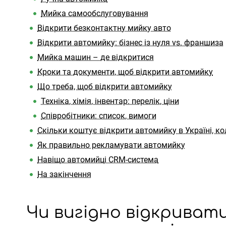
Мийка самообслуговування
Відкрити безконтактну мийку авто
Відкрити автомийку: бізнес із нуля vs. франшиза
Мийка машин – де відкритися
Кроки та документи, щоб відкрити автомийку
Що треба, щоб відкрити автомийку
Техніка, хімія, інвентар: перелік, ціни
Співробітники: список, вимоги
Скільки коштує відкрити автомийку в Україні, ко
Як правильно рекламувати автомийку
Навіщо автомийці CRM-система
На закінчення
Чи вигідно відкривати