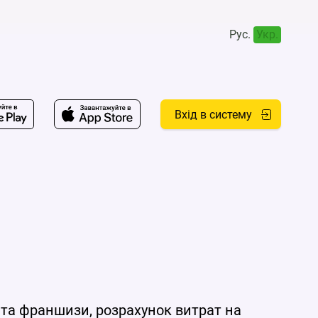
Рус.
Укр.
Вхід в систему
 та франшизи, розрахунок витрат на