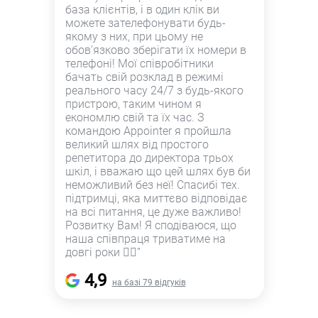
база клієнтів, і в один клік ви
можете зателефонувати будь-
якому з них, при цьому не
обов’язково зберігати їх номери в
телефоні! Мої співробітники
бачать свій розклад в режимі
реального часу 24/7 з будь-якого
пристрою, таким чином я
економлю свій та їх час. З
командою Appointer я пройшла
великий шлях від простого
репетитора до директора трьох
шкіл, і вважаю що цей шлях був би
неможливий без неї! Спасибі тех.
підтримці, яка миттєво відповідає
на всі питання, це дуже важливо!
Розвитку Вам! Я сподіваюся, що
наша співпраця триватиме на
довгі роки 👍🏻”
4,9
на базі 79 відгуків