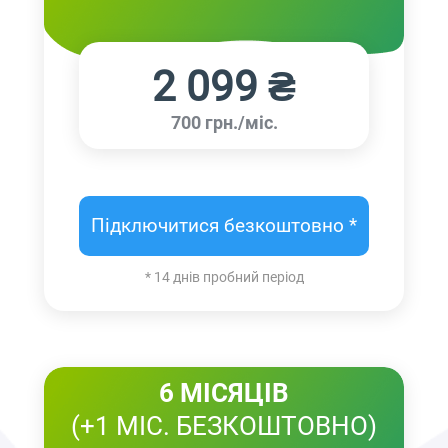
2 099 ₴
700 грн./міс.
Підключитися безкоштовно *
* 14 днів пробний період
6 МІСЯЦІВ
(+1 МІС. БЕЗКОШТОВНО)