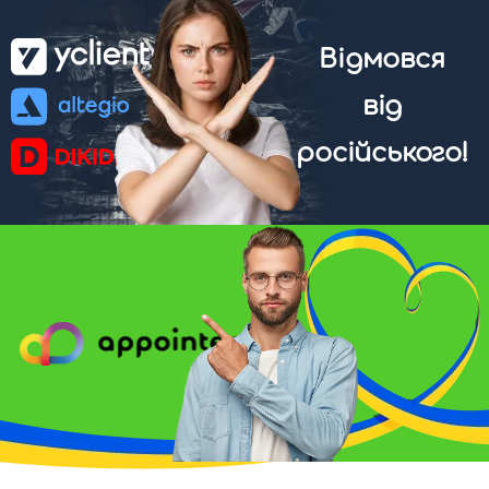
Відмовся
від
російського!