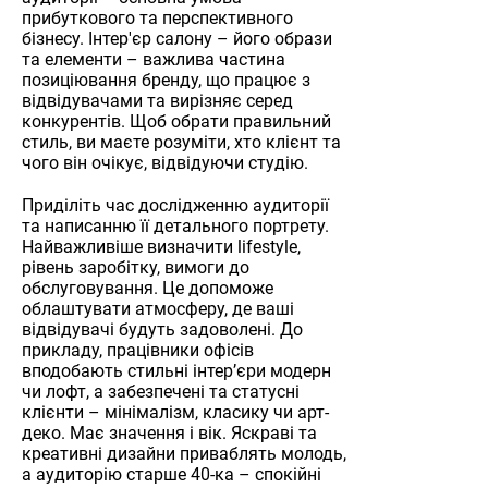
прибуткового та перспективного
бізнесу. Інтер'єр салону – його образи
та елементи – важлива частина
позиціювання бренду, що працює з
відвідувачами та вирізняє серед
конкурентів. Щоб обрати правильний
стиль, ви маєте розуміти, хто клієнт та
чого він очікує, відвідуючи студію.
Приділіть час дослідженню аудиторії
та написанню її детального портрету.
Найважливіше визначити lifestyle,
рівень заробітку, вимоги до
обслуговування. Це допоможе
облаштувати атмосферу, де ваші
відвідувачі будуть задоволені. До
прикладу, працівники офісів
вподобають стильні інтер’єри модерн
чи лофт, а забезпечені та статусні
клієнти – мінімалізм, класику чи арт-
деко. Має значення і вік. Яскраві та
креативні дизайни приваблять молодь,
а аудиторію старше 40-ка – спокійні