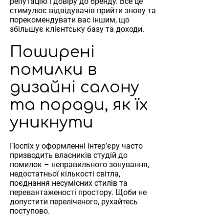
репутацію і довіру до бренду. Все це
стимулює відвідувачів прийти знову та
порекомендувати вас іншим, що
збільшує клієнтську базу та доходи.
Поширені
помилки в
дизайні салону
та поради, як їх
уникнути
Поспіх у оформленні інтер’єру часто
призводить власників студій до
помилок – неправильного зонування,
недостатньої кількості світла,
поєднання несумісних стилів та
перевантаженості простору. Щоби не
допустити переліченого, рухайтесь
поступово.