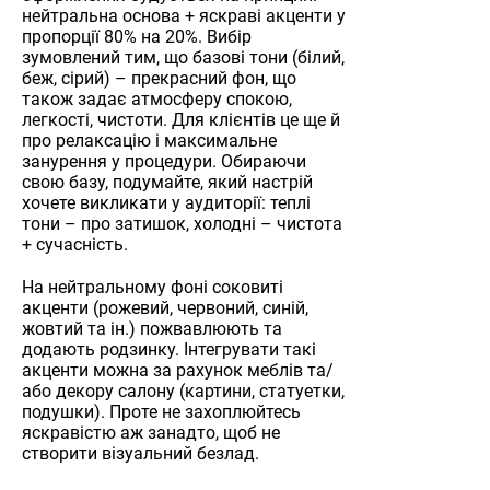
нейтральна основа + яскраві акценти у
пропорції 80% на 20%. Вибір
зумовлений тим, що базові тони (білий,
беж, сірий) – прекрасний фон, що
також задає атмосферу спокою,
легкості, чистоти. Для клієнтів це ще й
про релаксацію і максимальне
занурення у процедури. Обираючи
свою базу, подумайте, який настрій
хочете викликати у аудиторії: теплі
тони – про затишок, холодні – чистота
+ сучасність.
На нейтральному фоні соковиті
акценти (рожевий, червоний, синій,
жовтий та ін.) пожвавлюють та
додають родзинку. Інтегрувати такі
акценти можна за рахунок меблів та/
або декору салону (картини, статуетки,
подушки). Проте не захоплюйтесь
яскравістю аж занадто, щоб не
створити візуальний безлад.