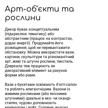
Арт-об’єкти та
рослини
Декор буває концептуальним
(підкреслює тематику) або
абстрактним (працює на контрастах,
додає енергії). Продумайте його
розміщення, щоб не перевантажити
обстановку. Можна використати вази,
картини, скульптури та різноманітний
арт, живі та штучні рослини, текстиль.
Дзеркала теж працюють як
декоративний елемент за рахунок
форми або рами.
Вази з букетами освіжають б'юті-салон
та роблять елегантнішим. Вазони із
живими рослинами (або якісними
штучними) ідеальні в еко- чи сканді-
стилях, чудово доповнюють
мінімалізм і лофт. Головне: вчасно