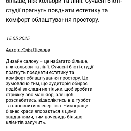
більше, ніж кольори та лінії. Сучасні б'юті-
студії прагнуть поєднати естетику та
комфорт облаштування простору.
15.05.2025
Автор: Юлія Піскова
Дизайн салону – це набагато більше,
ніж кольори та лінії. Сучасні б'юті-студії
прагнуть поєднати естетику та
комфорт облаштування простору. Це
зумовлено тим, що аудиторія обирає
подібні заклади не тільки, щоб зробити
стрижку або манікюр, але щоб
розслабитись, відволіктись від турбот
та наповнитись енергією. Чим краще
бізнес краси впорається з цими
завданнями, тим вочевидь більше
клієнтів залучить.