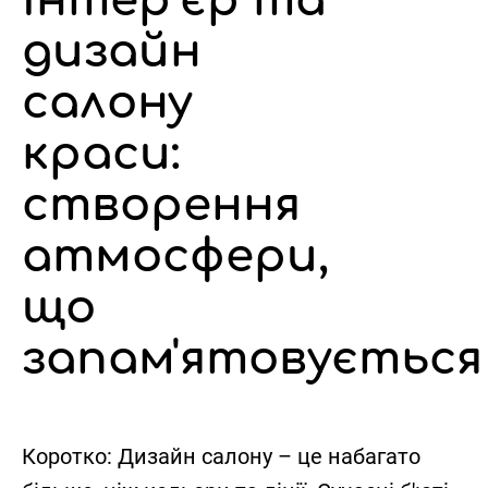
Інтер’єр та
дизайн
салону
краси:
створення
атмосфери,
що
запам'ятовується
Коротко:
Дизайн салону – це набагато