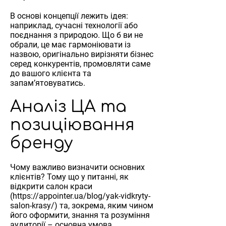
В основі концепції лежить ідея:
наприклад, сучасні технології або
поєднання з природою. Що б ви не
обрали, це має гармоніювати із
назвою, оригінально вирізняти бізнес
серед конкурентів, промовляти саме
до вашого клієнта та
запам’ятовуватись.
Аналіз ЦА та
позиціювання
бренду
Чому важливо визначити основних
клієнтів? Тому що у питанні, як
відкрити салон краси
(https://appointer.ua/blog/yak-vidkryty-
salon-krasy/) та, зокрема, яким чином
його оформити, знання та розуміння
аудиторії – основна умова