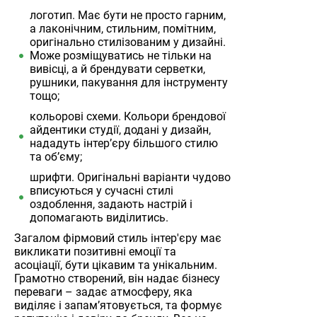
логотип. Має бути не просто гарним,
а лаконічним, стильним, помітним,
оригінально стилізованим у дизайні.
Може розміщуватись не тільки на
вивісці, а й брендувати серветки,
рушники, пакування для інструменту
тощо;
кольорові схеми. Кольори брендової
айдентики студії, додані у дизайн,
нададуть інтер’єру більшого стилю
та об’єму;
шрифти. Оригінальні варіанти чудово
вписуються у сучасні стилі
оздоблення, задають настрій і
допомагають виділитись.
Загалом фірмовий стиль інтер'єру має
викликати позитивні емоції та
асоціації, бути цікавим та унікальним.
Грамотно створений, він надає бізнесу
переваги – задає атмосферу, яка
виділяє і запам’ятовується, та формує