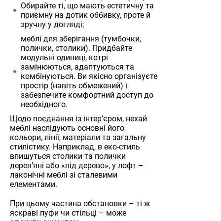
Обирайте ті, що мають естетичну та
приємну на дотик оббивку, проте й
зручну у догляді;
меблі для зберігання (тумбочки,
полички, столики). Придбайте
модульні одиниці, котрі
замінюються, адаптуються та
комбінуються. Ви якісно організуєте
простір (навіть обмежений) і
забезпечите комфортний доступ до
необхідного.
Щодо поєднання із інтер’єром, нехай
меблі наслідують основні його
кольори, лінії, матеріали та загальну
стилістику. Наприклад, в еко-стиль
впишуться столики та полички
дерев’яні або «під дерево», у лофт –
лаконічні меблі зі сталевими
елементами.
При цьому частина обстановки – ті ж
яскраві пуфи чи стільці – може