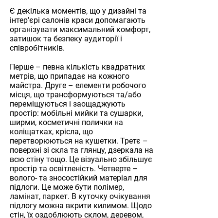
Є декілька моментів, що у дизайні та
інтер’єрі салонів краси допомагають
організувати максимальний комфорт,
затишок та безпеку аудиторії і
співробітників.
Перше – певна кількість квадратних
метрів, що припадає на кожного
майстра. Друге – елементи робочого
місця, що трансформуються та/або
переміщуються і заощаджують
простір: мобільні мийки та сушарки,
ширми, косметичні полички на
коліщатках, крісла, що
перетворюються на кушетки. Третє –
поверхні зі скла та глянцу, дзеркала на
всю стіну тощо. Це візуально збільшує
простір та освітленість. Четверте –
волого- та зносостійкий матеріал для
підлоги. Це може бути полімер,
ламінат, паркет. В куточку очікування
підлогу можна вкрити килимом. Щодо
стін, їх оздоблюють склом, деревом,