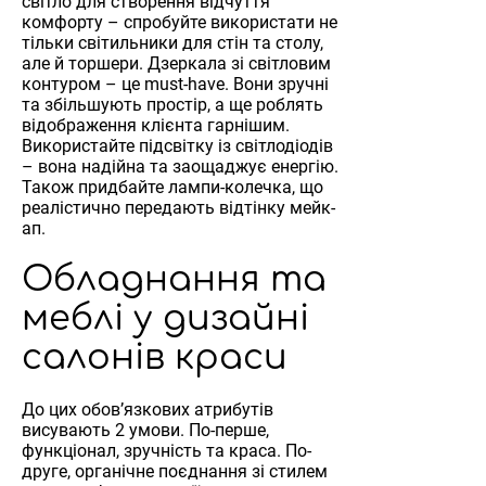
світло для створення відчуття
комфорту – спробуйте використати не
тільки світильники для стін та столу,
але й торшери. Дзеркала зі світловим
контуром – це must-have. Вони зручні
та збільшують простір, а ще роблять
відображення клієнта гарнішим.
Використайте підсвітку із світлодіодів
– вона надійна та заощаджує енергію.
Також придбайте лампи-колечка, що
реалістично передають відтінку мейк-
ап.
Обладнання та
меблі у дизайні
салонів краси
До цих обов’язкових атрибутів
висувають 2 умови. По-перше,
функціонал, зручність та краса. По-
друге, органічне поєднання зі стилем