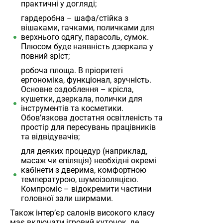
практичні у догляді;
гардеробна – шафа/стійка з
вішаками, гачками, поличками для
верхнього одягу, парасоль, сумок.
Плюсом буде наявність дзеркала у
повний зріст;
робоча площа. В пріоритеті
ергономіка, функціонал, зручність.
Основне оздоблення – крісла,
кушетки, дзеркала, полички для
інструментів та косметики.
Обов’язкова достатня освітленість та
простір для пересувань працівників
та відвідувачів;
для деяких процедур (наприклад,
масаж чи епіляція) необхідні окремі
кабінети з дверима, комфортною
температурою, шумоізоляцією.
Компроміс – відокремити частини
головної зали ширмами.
Також інтер’єр салонів високого класу
має включати ігровий куточок, де