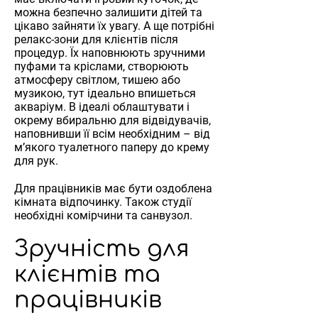
можна безпечно залишити дітей та
цікаво зайняти їх увагу. А ще потрібні
релакс-зони для клієнтів після
процедур. Їх наповнюють зручними
пуфами та кріслами, створюють
атмосферу світлом, тишею або
музикою, тут ідеально впишеться
акваріум. В ідеалі облаштувати і
окрему вбиральню для відвідувачів,
наповнивши її всім необхідним – від
м’якого туалетного паперу до крему
для рук.
Для працівників має бути оздоблена
кімната відпочинку. Також студії
необхідні комірчини та санвузол.
Зручність для
клієнтів та
працівників