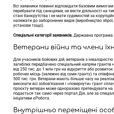
Всі заявники повинні відповідати базовим вимогам
перебувати під санкціями, не вести діяльності на тим
стані банкрутства і не мати судимостей за корупцій
належати до заборонених видів (виробництво зброї,
установи тощо).
Спеціальні категорії заявників.
Державна програма п
Ветерани війни та члени їхн
Для учасників бойових дій, ветеранів з інвалідністю
загиблих передбачено спеціальний напрям грантів 
від 250 тис. до 1 млн грн на відкриття або розвит
робочих місць (залежно від суми гранту) та співф
500 тис. грн. Ветерани мають більше часу на реаліз
виконати всі зобов’язання і «повернути» грант спл
проєкту ветеран може одноразово претендувати на 
подається так само через портал Дія, але за спеці
ініціативи єРобота.
Внутрішньо переміщені особ