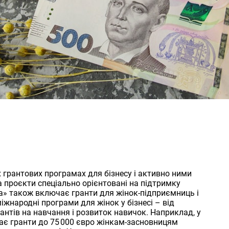
х грантових програмах для бізнесу і активно ними
а проєкти спеціально орієнтовані на підтримку
а» також включає гранти для жінок-підприємниць і
іжнародні програми для жінок у бізнесі – від
антів на навчання і розвиток навичок. Наприклад, у
дає гранти до 75 000 євро жінкам-засновницям