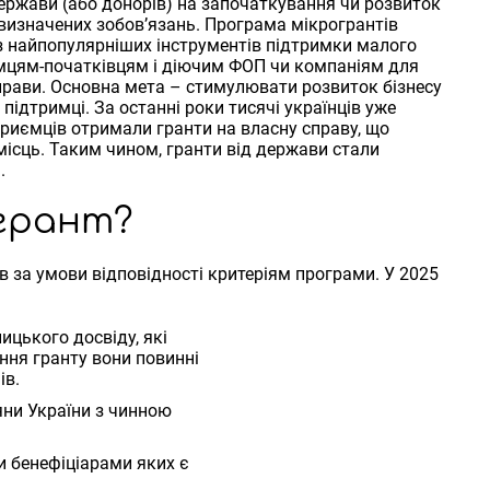
держави (або донорів) на започаткування чи розвиток
я визначених зобов’язань. Програма мікрогрантів
м з найпопулярніших інструментів підтримки малого
мцям-початківцям і діючим ФОП чи компаніям для
 справи. Основна мета – стимулювати розвиток бізнесу
підтримці. За останні роки тисячі українців уже
приємців отримали гранти на власну справу, що
ісць. Таким чином, гранти від держави стали
.
грант?
 за умови відповідності критеріям програми. У 2025
ицького досвіду, які
ння гранту вони повинні
ів.
яни України з чинною
и бенефіціарами яких є