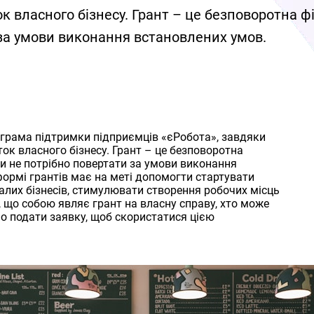
к власного бізнесу. Грант – це безповоротна фі
 за умови виконання встановлених умов.
ограма підтримки підприємців «єРобота», завдяки
ок власного бізнесу. Грант – це безповоротна
ти не потрібно повертати за умови виконання
ормі грантів має на меті допомогти стартувати
лих бізнесів, стимулювати створення робочих місць
, що собою являє грант на власну справу, хто може
но подати заявку, щоб скористатися цією