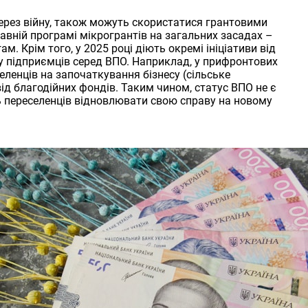
через війну, також можуть скористатися грантовими
вній програмі мікрогрантів на загальних засадах –
. Крім того, у 2025 році діють окремі ініціативи від
у підприємців серед ВПО. Наприклад, у прифронтових
еленців на започаткування бізнесу (сільське
ід благодійних фондів. Таким чином, статус ВПО не є
 переселенців відновлювати свою справу на новому