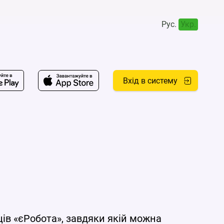
Рус.
Укр.
Вхід в систему
ів «єРобота», завдяки якій можна