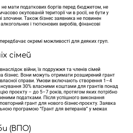
: не мати податкових боргів перед бюджетом, не
часово окупованій території чи в росії, не бути у
ні злочини. Також бізнес заявника не повинен
 алкогольних і тютюнових виробів, фінансові
ередбачає окремі можливості для деяких груп.
іх сімей
 внаслідок війни, їх подружжя та членів сімей
на бізнес. Вони можуть отримати розширений грант
ок власної справи. Умови включають створення 1–4
інансування 30% власними коштами для грантів понад
ацію проєкту – до 5–7 років, протягом яких потрібно
аченими податками. Після успішного виконання
повторний грант для нового бізнес-проєкту. Заявка
альною програмою “Грант для ветеранів” у межах
и (ВПО)