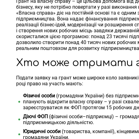
Грант на власну справу – це цільова допомога від 
бізнесу, яку не потрібно повертати у разі виконанн
«Власна справа» діє на постійній основі та є одни
підприємництва. Вона надає фінансування підприє
реалізації бізнес-ідей, модернізації чи розширення
і створення нових робочих місць завдяки державній 
скористалися цією програмою: понад 23 тисячі під
дозволило створити понад 40 тисяч нових робочих м
реальним поштовхом для розвитку підприємництва
Хто може отримати 
Подати заявку на грант може широке коло заявників
році право на участь мають:
Фізичні особи
(громадяни України) без підприємн
планують відкрити власну справу – у разі схвале
зареєструватися як ФОП протягом 15 робочих дн
Діючі ФОП
(фізичні особи–підприємці) – громад
підприємницькою діяльністю.
Юридичні особи
(товариства, компанії), кінцевим
громадяни України.