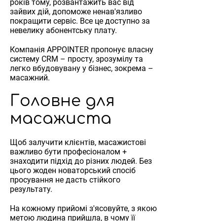
років тому, розвантажить вас від
зайвих дій, допоможе ненав'язливо
покращити сервіс. Все це доступно за
невелику абонентську плату.
Компанія APPOINTER пропонує власну
систему CRM – просту, зрозумілу та
легко вбудовувану у бізнес, зокрема –
масажний.
Головне для
масажиста
Щоб залучити клієнтів, масажистові
важливо бути професіоналом +
знаходити підхід до різних людей. Без
цього жоден новаторський спосіб
просування не дасть стійкого
результату.
На кожному прийомі з'ясовуйте, з якою
метою людина прийшла, в чому її