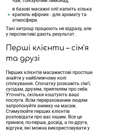
чай, тонізуючий лимонад;
в базові масажні олії капніть кілька
крапель ефірних - для аромату та
атмосфери.
Такі хитрощі працюють не відразу, але
у перспективі дають результат.
Перші клієнти – сім'я
та друзі
Перших клієнтів масажистові простіше
знайти у найближчому колі
спілкування. Спочатку розкажіть сім'ї,
сусідам, друзям, приятелям про себе.
Уточніть, скільки коштують ваші
послуги. Всім перерахованим людям
запропонуйте знижку на масаж.
Стимулюйте перших клієнтів
розповідати про вас іншим. Все це
принесе, по-перше, досвід, а по-друге,
відгуки, які можна використовувати у