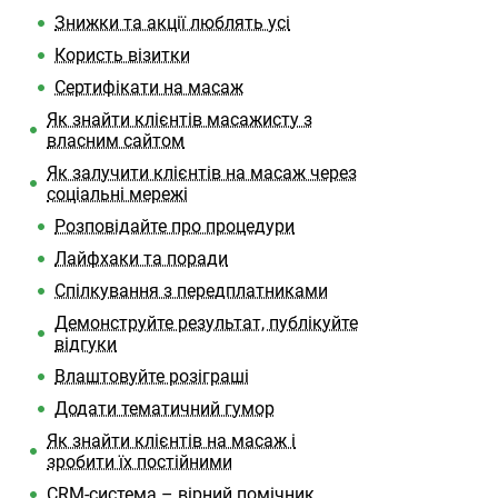
Знижки та акції люблять усі
Користь візитки
Сертифікати на масаж
Як знайти клієнтів масажисту з
власним сайтом
Як залучити клієнтів на масаж через
соціальні мережі
Розповідайте про процедури
Лайфхаки та поради
Спілкування з передплатниками
Демонструйте результат, публікуйте
відгуки
Влаштовуйте розіграші
Додати тематичний гумор
Як знайти клієнтів на масаж і
зробити їх постійними
CRM-система – вірний помічник