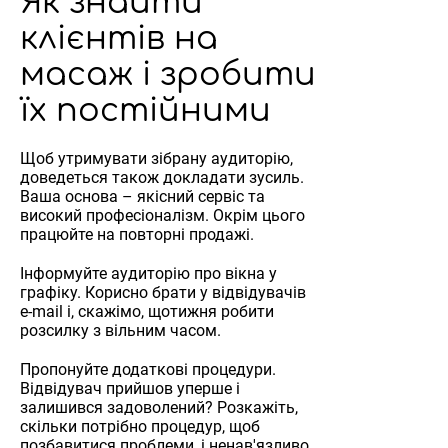
Як знайти
клієнтів на
масаж і зробити
їх постійними
Щоб утримувати зібрану аудиторію,
доведеться також докладати зусиль.
Ваша основа – якісний сервіс та
високий професіоналізм. Окрім цього
працюйте на повторні продажі.
Інформуйте аудиторію про вікна у
графіку. Корисно брати у відвідувачів
e-mail і, скажімо, щотижня робити
розсилку з вільним часом.
Пропонуйте додаткові процедури.
Відвідувач прийшов уперше і
залишився задоволений? Розкажіть,
скільки потрібно процедур, щоб
позбавитися проблеми, і ненав'язливо