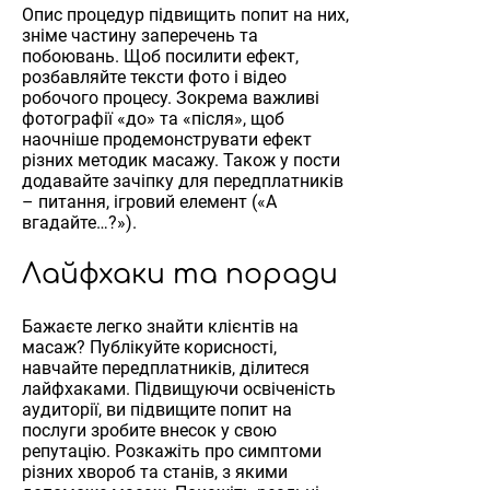
Опис процедур підвищить попит на них,
зніме частину заперечень та
побоювань. Щоб посилити ефект,
розбавляйте тексти фото і відео
робочого процесу. Зокрема важливі
фотографії «до» та «після», щоб
наочніше продемонструвати ефект
різних методик масажу. Також у пости
додавайте зачіпку для передплатників
– питання, ігровий елемент («А
вгадайте…?»).
Лайфхаки та поради
Бажаєте легко знайти клієнтів на
масаж? Публікуйте корисності,
навчайте передплатників, ділитеся
лайфхаками. Підвищуючи освіченість
аудиторії, ви підвищите попит на
послуги зробите внесок у свою
репутацію. Розкажіть про симптоми
різних хвороб та станів, з якими