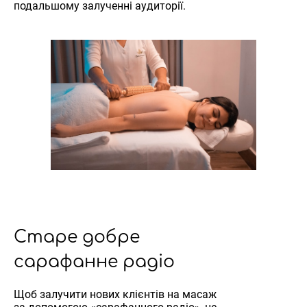
подальшому залученні аудиторії.
Старе добре
сарафанне радіо
Щоб залучити нових клієнтів на масаж