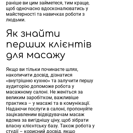
раніше ви цим займетеся, тим краще,
щоб одночасно вдосконалюватись у
майстерності та навичках роботи з
людьми.
Як знайти
перших клієнтів
для масажу
Якщо ви тільки починаєте шлях,
накопичити досвід, дізнатися
«внутрішню кухню» та залучити першу
аудиторію допоможе робота у
масажному салоні. Не женіться за
великим заробітком, важливіше
практика – у масажі та в комунікації.
Надаючи послуги в салоні, пропонуйте
зацікавленим відвідувачам масаж
вдома за вигіднішу ціну, щоб зібрати
власну клієнтську базу. Також робота у
студії – корисний досвід, якщо