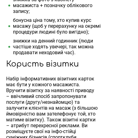
масажиста + позначку облікового
запису;
бонусна ціна тому, хто купив курс
масажу (щоб у перерахунку на окремі
процедури людині було вигідно);
знижки на денний годинник (люди
частіше ходять увечері, так можна
продавати неходовий час).
Користь візитки
Набір інформативних візитних карток
має бути у кожного масажиста.
Вручити візитку за наявності приводу
– ввічливий спосіб запропонувати
послуги (другу/незнайомцю) та
залучити клієнтів на масаж (з більшою
ймовірністю вам зателефонує той, хто
матиме візитку). Також візитні картки
– атрибут перехресної реклами. Ви
розміщуєте свої на інфо-стійці
суміжних бізнесів (спортклуби,