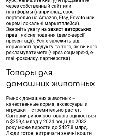
курс, напишите книгу) и продавайте
через собственный сайт или
платформы (наприклад, свое
портфолио на Amazon, Etsy, Envato или
окремі локальні маркетплейси).
Зверніть увагу на
захист авторських
прав
і якісне подання (демо-версії,
презентації). Успіх залежить від
корисності продукту та того, як ви його
рекламуватимете (через соцмережі, e-
mail-розсилку, партнерства).
Товары для
домашних животных
Рынок домашних животных –
качественные корма, аксессуары и
игрушки – стремительно растет.
Світовий ринок зоотоварів оцінюється
в $259,4 млрд у 2024 році і до 2032
року може вирости до $427,8 млрд.
Люди готові витрачати значні кошти