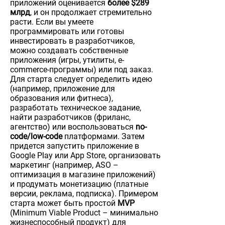
приложений оценивается
более $289
млрд
, и он продолжает стремительно
расти. Если вы умеете
программировать или готовы
инвестировать в разработчиков,
можно создавать собственные
приложения (игры, утилиты, e-
commerce-программы) или под заказ.
Для старта следует определить идею
(например, приложение для
образования или фитнеса),
разработать техническое задание,
найти разработчиков (фриланс,
агентство) или воспользоваться
no-
code/low-code
платформами. Затем
придется запустить приложение в
Google Play или App Store, организовать
маркетинг (например, ASO –
оптимизация в магазине приложений)
и продумать монетизацию (платные
версии, реклама, подписка). Примером
старта может быть простой
MVP
(Minimum Viable Product – минимально
жизнеспособный продукт) для