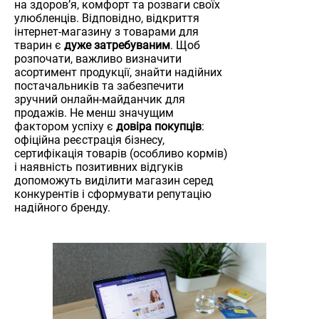
на здоров’я, комфорт та розваги своїх
улюбленців. Відповідно, відкриття
інтернет-магазину з товарами для
тварин є
дуже затребуваним
. Щоб
розпочати, важливо визначити
асортимент продукції, знайти надійних
постачальників та забезпечити
зручний онлайн-майданчик для
продажів. Не менш значущим
фактором успіху є
довіра покупців
:
офіційна реєстрація бізнесу,
сертифікація товарів (особливо кормів)
і наявність позитивних відгуків
допоможуть виділити магазин серед
конкурентів і сформувати репутацію
надійного бренду.