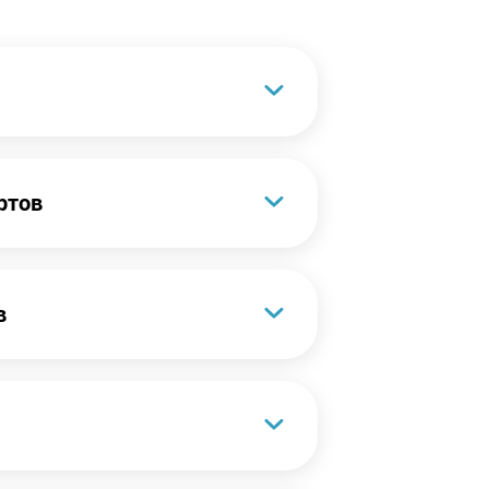
ртов
в