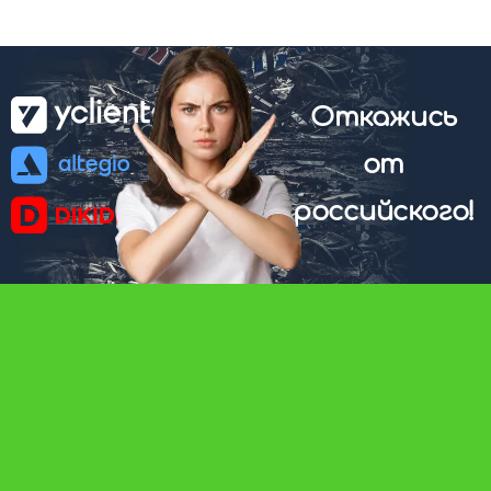
Откажись
от
российского!