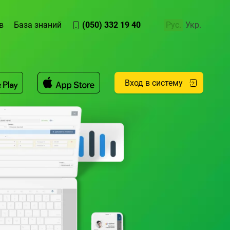
в
База знаний
(050) 332 19 40
Рус.
Укр.
Вход в систему