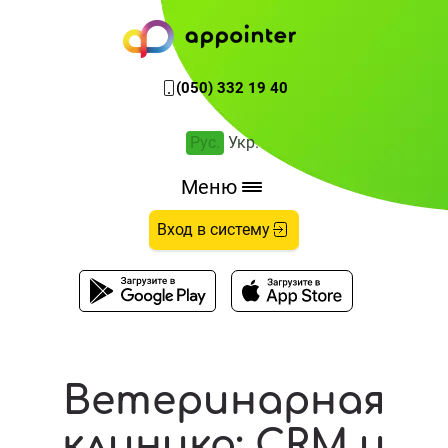
Преимущества для вет. клиники
(050) 332 19 40
Рус.
Укр.
Меню
Вход в систему
Ветеринарная
клиника: CRM и