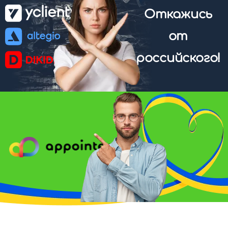
Откажись
от
российского!