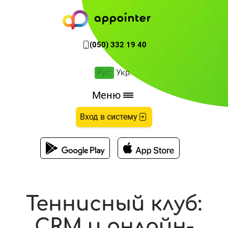
Преимущества для теннисных клубов
(050) 332 19 40
Рус.
Укр.
Меню
Вход в систему
Теннисный клуб:
CRM и онлайн-