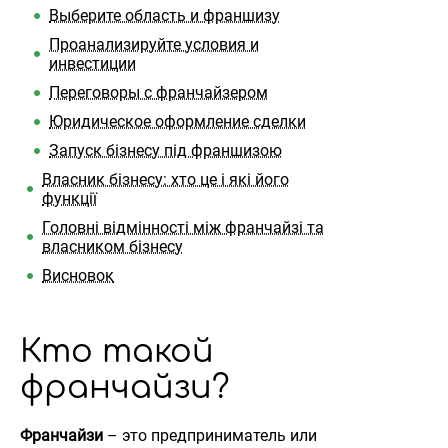
Выберите область и франшизу
Проанализируйте условия и
инвестиции
Переговоры с франчайзером
Юридическое оформление сделки
Запуск бізнесу під франшизою
Власник бізнесу: хто це і які його
функції
Головні відмінності між франчайзі та
власником бізнесу
Висновок
Кто такой
франчайзи?
Франчайзи
– это предприниматель или