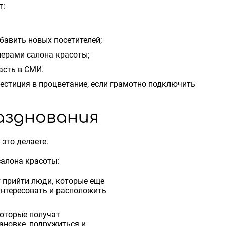
т:
бавить новых посетителей;
нерами салона красоты;
асть в СМИ.
естиция в процветание, если грамотно подключить
азднования
 это делаете.
салона красоты:
т прийти люди, которые еще
интересовать и расположить
которые получат
новке, подружиться и